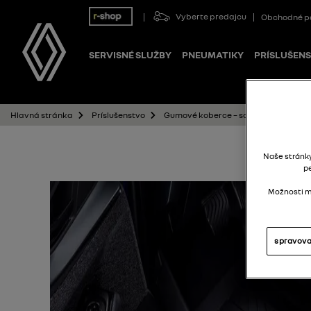
Vyberte predajcu
Obchodné p
SERVISNÉ SLUŽBY
PNEUMATIKY
PRÍSLUŠEN
Gumové koberce – sada 4 kusov (pre 
Hlavná stránka
Príslušenstvo
Naše stránk
p
Možnosti mô
spravova