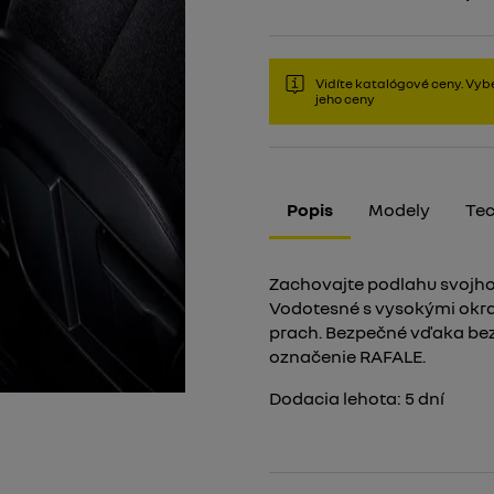
Vidíte katalógové ceny. Vybe
jeho ceny
Popis
Modely
Tec
Zachovajte podlahu svojho
Vodotesné s vysokými okrajm
prach. Bezpečné vďaka bez
označenie RAFALE.
Dodacia lehota:
5
dní