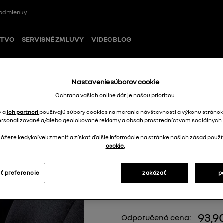
odmienky
STVO
SERVISNÉ ZMLUVY
VIDEO BLOG
Nastavenie súborov cookie
verziu 4×4)
Ochrana vašich online dát je našou prioritou
y a
ich partneri
používajú súbory cookies na meranie návštevnosti a výkonu stránok
ersonalizované a/alebo geolokované reklamy a obsah prostredníctvom sociálnych s
Gumové koberce
žete kedykoľvek zmeniť a získať ďalšie informácie na stránke našich zásad použí
4×4)
cookie.
749M61476R
ť preferencie
zakázať
p
93,9
Odporučená cena: