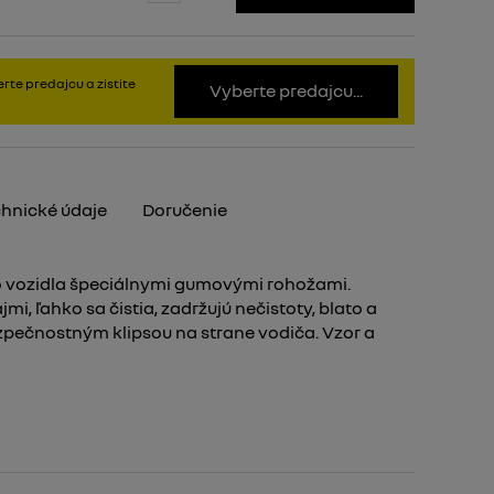
rte predajcu a zistite
Vyberte predajcu...
hnické údaje
Doručenie
 vozidla špeciálnymi gumovými rohožami.
i, ľahko sa čistia, zadržujú nečistoty, blato a
pečnostným klipsou na strane vodiča. Vzor a