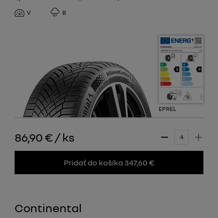
V
B
EPREL
86,90 €
/
ks
Pridať do košíka 347,60 €
Continental