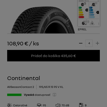
EPREL
108,90 €
/
ks
Pridať do košíka 435,60 €
Continental
AllSeasonContact 2
195/65 R 15 95 V XL
Vysoká
dostupnosť
Celoročné
95
70
dB
B