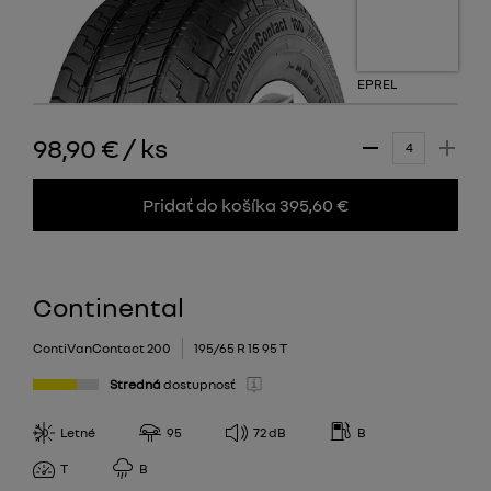
EPREL
98,90 €
/
ks
Pridať do košíka 395,60 €
Continental
ContiVanContact 200
195/65 R 15 95 T
Stredná
dostupnosť
Letné
95
72
dB
B
T
B