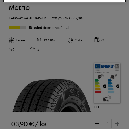
73
Motrio
74
FAIRWAY VAN SUMMER
205/65R16C 107/105 T
Stredná
dostupnosť
Letné
107, 105
72
dB
C
T
C
EPREL
103,90 €
/
ks