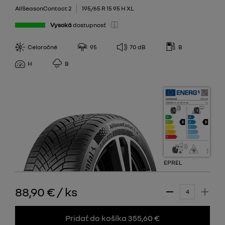
AllSeasonContact 2
195/65 R 15 95 H XL
Vysoká
dostupnosť
Celoročné
95
70
dB
B
H
B
EPREL
88,90 €
/
ks
Pridať do košíka 355,60 €