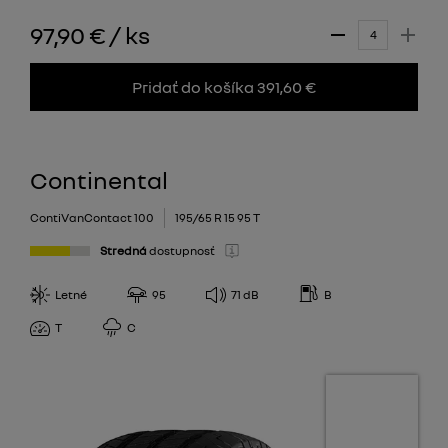
97,90 €
/
ks
Pridať do košíka 391,60 €
Continental
ContiVanContact 100
195/65 R 15 95 T
Stredná
dostupnosť
Letné
95
71
dB
B
T
C