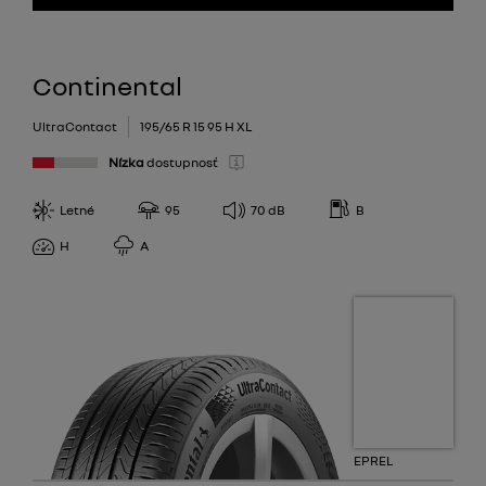
Continental
UltraContact
195/65 R 15 95 H XL
Nízka
dostupnosť
Letné
95
70
dB
B
H
A
EPREL