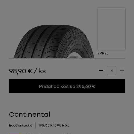
EPREL
98,90 €
/
ks
Pridať do košíka 395,60 €
Continental
EcoContact 6
195/65 R 15 95 H XL