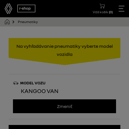
Váš košík
(
0
)
Pneumatiky
Na vyhľadávanie pneumatiky vyberte model
vozidla
MODEL VOZU
KANGOO VAN
Zmeniť