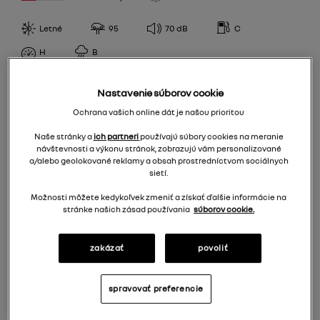
T
107,105
Motrio
Letné
95
70
dB
C
V
95
SPOTREBA PALIVA
Continental
W
H
B
96
A
Barum
Y
97
PRIĽNAVOSŤ ZA MOKRA
Nastavenie súborov cookie
B
Goodyear
R
98,96
Ochrana vašich online dát je našou prioritou
A
C
Bridgestone
99
ÚROVEŇ HLUKU
Naše stránky a
ich partneri
používajú súbory cookies na meranie
B
D
Matador
100
návštevnosti a výkonu stránok, zobrazujú vám personalizované
66
a/alebo geolokované reklamy a obsah prostredníctvom sociálnych
C
E
CPCOOPER
100,98
sietí.
67
Debica
99,97
EPREL
Možnosti môžete kedykoľvek zmeniť a získať ďalšie informácie na
68
stránke našich zásad používania
súborov cookie.
Firestone
69
65,90 €
/
ks
Fulda
zakázať
povoliť
70
NokianTyres
Pridať do košíka 263,60 €
71
Sava
spravovať preferencie
72
Semperit