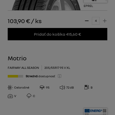
EPREL
103,90 €
/
ks
Pridať do košíka 415,60 €
Motrio
FAIRWAY ALL SEASON
205/55R17 95 V XL
Stredná
dostupnosť
Celoročné
95
72
dB
B
V
C