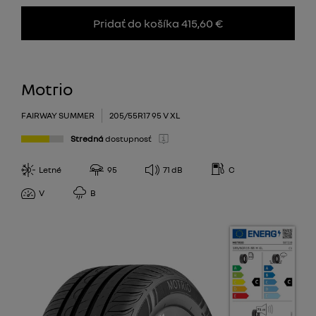
Pridať do košíka 415,60 €
Motrio
FAIRWAY SUMMER
205/55R17 95 V XL
Stredná
dostupnosť
Letné
95
71
dB
C
V
B