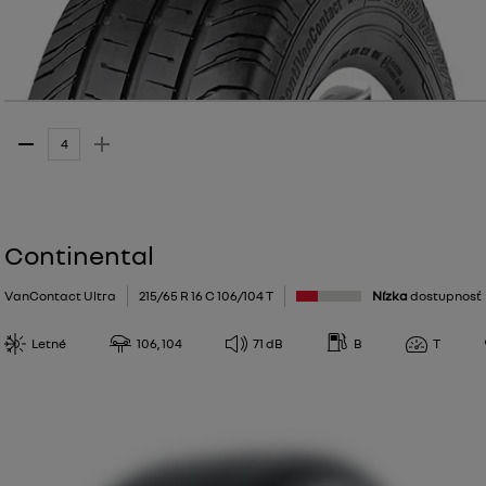
Continental
VanContact Ultra
215/65 R 16 C 106/104 T
Nízka
dostupnosť
Letné
106, 104
71
dB
B
T