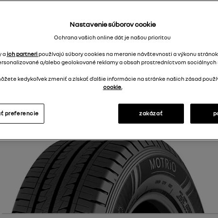
Nastavenie súborov cookie
Motrio
Ochrana vašich online dát je našou prioritou
y a
ich partneri
používajú súbory cookies na meranie návštevnosti a výkonu stránok
FAIRWAY VAN SUMMER
205/65R16C 107/105 T
Stredná
dostu
ersonalizované a/alebo geolokované reklamy a obsah prostredníctvom sociálnych s
žete kedykoľvek zmeniť a získať ďalšie informácie na stránke našich zásad použí
Letné
107, 105
72
dB
C
T
cookie.
ť preferencie
zakázať
p