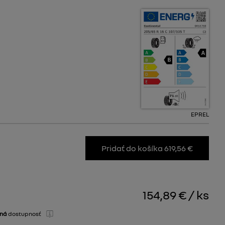
EPREL
Pridať do košíka 619,56 €
154,89 €
/
ks
dná
dostupnosť