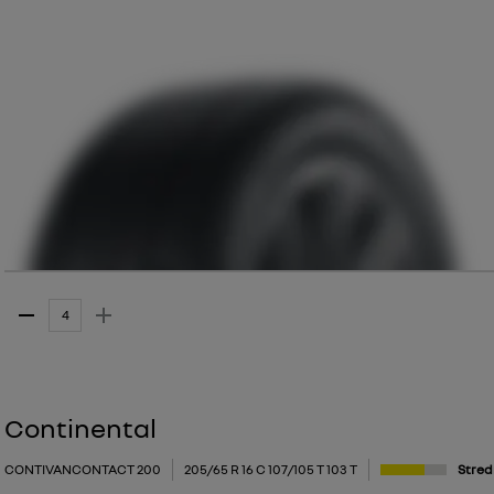
Continental
CONTIVANCONTACT 200
205/65 R 16 C 107/105 T 103 T
Stre