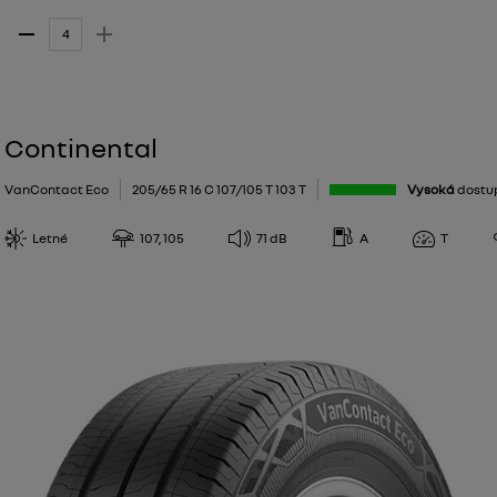
Continental
VanContact Eco
205/65 R 16 C 107/105 T 103 T
Vysoká
dostu
Letné
107, 105
71
dB
A
T