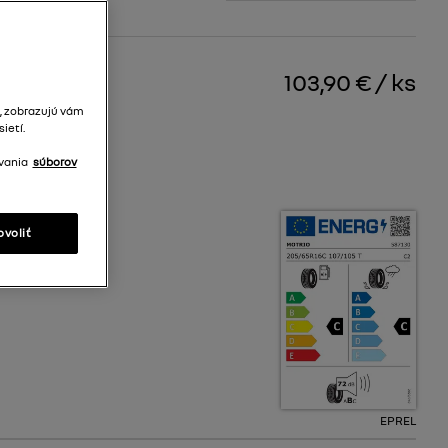
103,90 €
/
ks
, zobrazujú vám
pnosť
ietí.
vania
súborov
C
ovoliť
EPREL