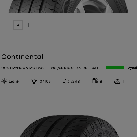
Continental
CONTIVANCONTACT 200
205/65 R 16 C 107/105 T 103 H
Vyso
Letné
107, 105
72
dB
B
T