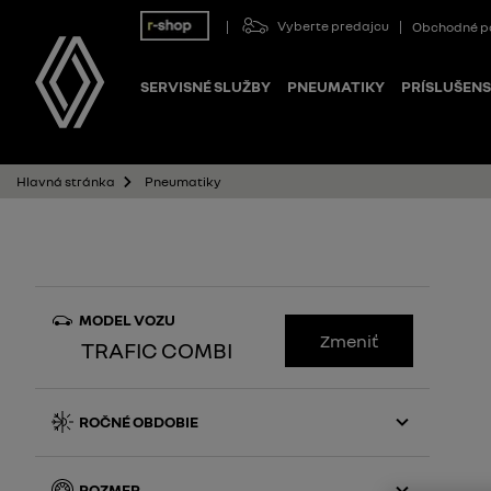
Vyberte predajcu
Obchodné p
SERVISNÉ SLUŽBY
PNEUMATIKY
PRÍSLUŠEN
Pneumatiky
Hlavná stránka
MODEL VOZU
Zmeniť
TRAFIC COMBI
ROČNÉ OBDOBIE
Letné
ROZMER