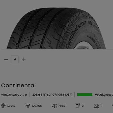
Continental
VanContact Ultra
205/65 R 16 C 107/105 T 103 T
Vysoká
dost
Letné
107, 105
71
dB
B
T