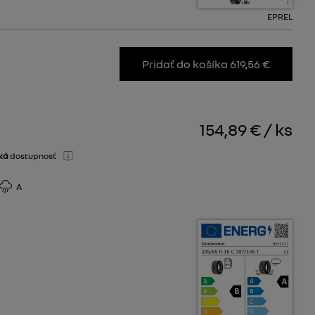
EPREL
Pridať do košíka 619,56 €
154,89 €
/
ks
ká
dostupnosť
A