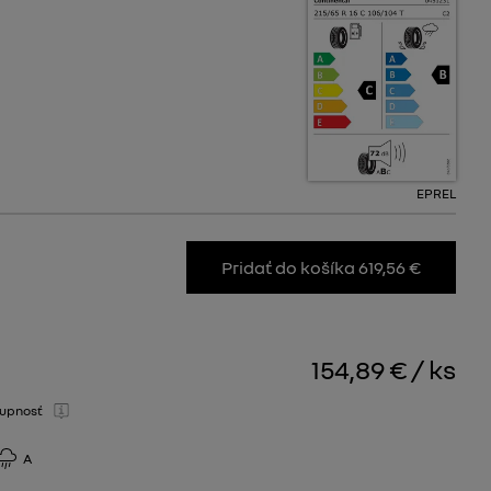
EPREL
Pridať do košíka 619,56 €
154,89 €
/
ks
upnosť
A