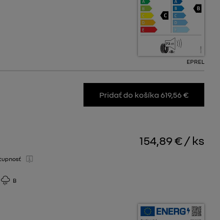
EPREL
Pridať do košíka 619,56 €
154,89 €
/
ks
tupnosť
B