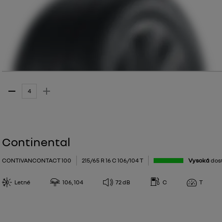
Continental
CONTIVANCONTACT 100
215/65 R 16 C 106/104 T
Vysoká
dos
Letné
106, 104
72
dB
C
T