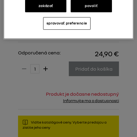
zakázať
povoliť
spravovať preferencie
24,90 €
Odporučená cena:
Pridať do košíka
Produkt je dočasne nedostupný
Informujte ma o dostupnosti
Vidíte katalógové ceny. Vyberte predajcu a
zistite jeho ceny