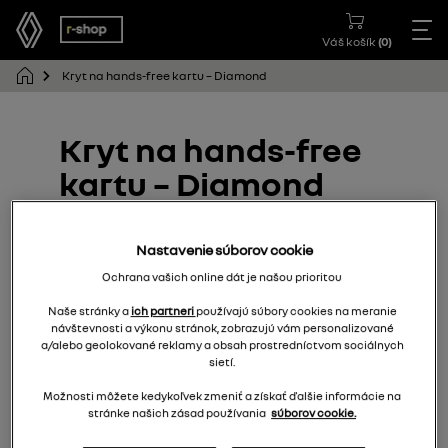
Váš košík
(
0
)
Kryt na hands-free kartu – Diamond
Kryt na hands-free
kartu – Diamond
283336936R
Nastavenie súborov cookie
Ochrana vašich online dát je našou prioritou
Naše stránky a
ich partneri
používajú súbory cookies na meranie
návštevnosti a výkonu stránok, zobrazujú vám personalizované
a/alebo geolokované reklamy a obsah prostredníctvom sociálnych
sietí.
Možnosti môžete kedykoľvek zmeniť a získať ďalšie informácie na
stránke našich zásad používania
súborov cookie.