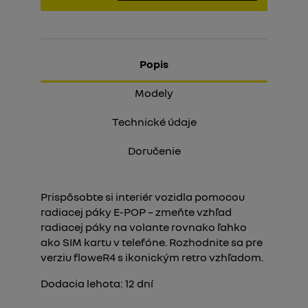
Popis
Modely
Technické údaje
Doručenie
Prispôsobte si interiér vozidla pomocou
radiacej páky E-POP – zmeňte vzhľad
radiacej páky na volante rovnako ľahko
ako SIM kartu v telefóne. Rozhodnite sa pre
verziu floweR4 s ikonickým retro vzhľadom.
Dodacia lehota:
12
dní