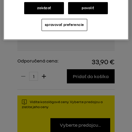
zakázať
povoliť
spravovať preferencie
33,90 €
Odporučená cena:
Pridať do košíka
Vidíte katalógové ceny. Vyberte predajcu a
zistite jeho ceny
Vyberte predajcu...