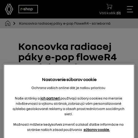
Váš košík
(
0
)
Koncovka radiacej páky e-pop floweR4 – strieborná
Koncovka radiacej
páky e-pop floweR4
– strieborná
Nastavenie súborov cookie
328G66562R
Ochrana vašich online dát je našou prioritou
Naše stránky a
ich partneri
používajú súbory cookies na meranie
návštevnosti a výkonu stránok, zobrazujú vám personalizované
a/alebo geolokované reklamy a obsah prostredníctvom sociálnych
sietí.
Možnosti môžete kedykoľvek zmeniť a získať ďalšie informácie na
stránke našich zásad používania
súborov cookie.