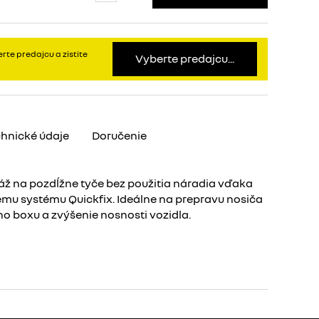
rte predajcu a zistite
Vyberte predajcu...
hnické údaje
Doručenie
ž na pozdĺžne tyče bez použitia náradia vďaka
u systému Quickfix. Ideálne na prepravu nosiča
ého boxu a zvýšenie nosnosti vozidla.