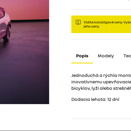
Vidíte katalógové ceny. Vybe
jeho ceny
Popis
Modely
Tec
Jednoduchá a rýchla montá
inovatívnemu upevňovaciem
bicyklov, lyží alebo strešn
Dodacia lehota:
12
dní