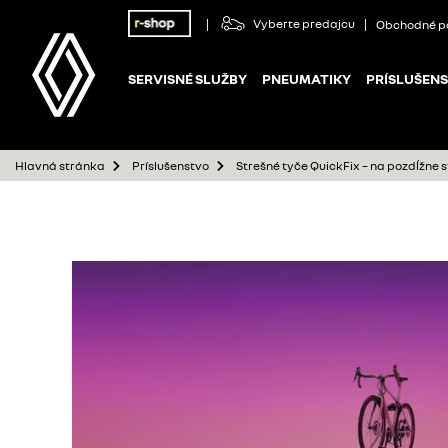
Vyberte predajcu
Obchodné p
SERVISNÉ SLUŽBY
PNEUMATIKY
PRÍSLUŠEN
Strešné tyče QuickFix – na pozdĺžne s
Hlavná stránka
Príslušenstvo