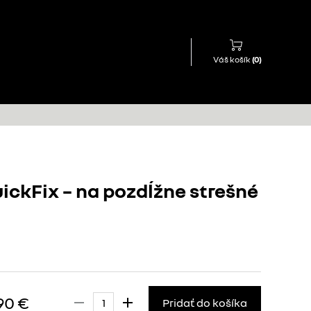
Váš košík
(
0
)
ickFix – na pozdĺžne strešné
90 €
Pridať do košíka