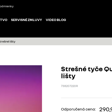
odmienky
STVO
SERVISNÉ ZMLUVY
VIDEO BLOG
trešné lišty
Strešné tyče Qu
lišty
738207220R
290,
Odporučená cena: