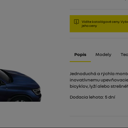
Vidíte katalógové ceny. Vybe
jeho ceny
Popis
Modely
Tec
Jednoduchá a rýchla montá
inovatívnemu upevňovaciem
bicyklov, lyží alebo strešn
Dodacia lehota:
5
dní