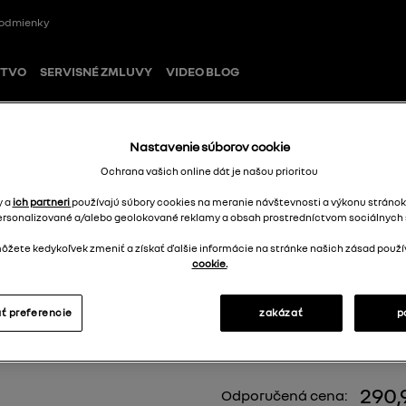
odmienky
STVO
SERVISNÉ ZMLUVY
VIDEO BLOG
Nastavenie súborov cookie
trešné lišty
Ochrana vašich online dát je našou prioritou
y a
ich partneri
používajú súbory cookies na meranie návštevnosti a výkonu stránok
ersonalizované a/alebo geolokované reklamy a obsah prostredníctvom sociálnych s
Strešné tyče Qu
žete kedykoľvek zmeniť a získať ďalšie informácie na stránke našich zásad použí
cookie.
lišty
738209606R
ť preferencie
zakázať
p
290,
Odporučená cena: