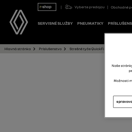
Vyberte predajcu
Obchodné p
SERVISNÉ SLUŽBY
PNEUMATIKY
PRÍSLUŠEN
Strešné tyče QuickFix – na pozdĺžne s
Hlavná stránka
Príslušenstvo
Naše stránk
p
Možnosti mô
spravova