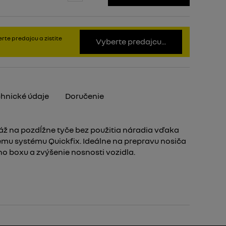
rte predajcu a zistite
Vyberte predajcu...
hnické údaje
Doručenie
ž na pozdĺžne tyče bez použitia náradia vďaka
u systému Quickfix. Ideálne na prepravu nosiča
ého boxu a zvýšenie nosnosti vozidla.