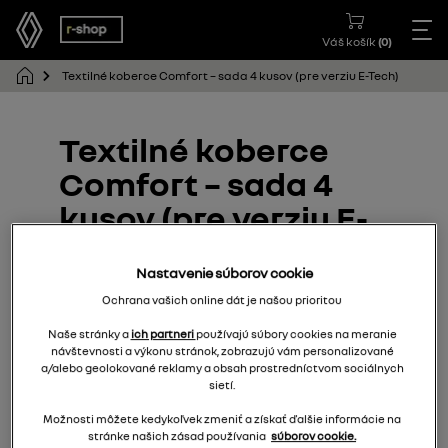
Váš košík
(
0
)
Textilné koberce Comfort – sada 4 kusov (pre verziu E-Tech)
Textilné koberce
Comfort – sada 4
kusov (pre verziu E-
Tech)
Nastavenie súborov cookie
749M61440R
Ochrana vašich online dát je našou prioritou
Naše stránky a
ich partneri
používajú súbory cookies na meranie
návštevnosti a výkonu stránok, zobrazujú vám personalizované
a/alebo geolokované reklamy a obsah prostredníctvom sociálnych
sietí.
Možnosti môžete kedykoľvek zmeniť a získať ďalšie informácie na
stránke našich zásad používania
súborov cookie.