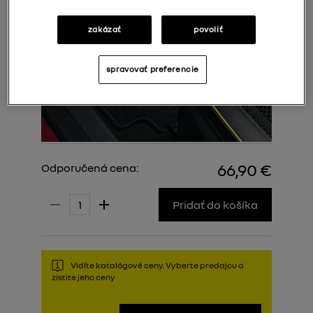
zakázať
povoliť
spravovať preferencie
66,90 €
Odporučená cena:
Pridať do košíka
Vidíte katalógové ceny. Vyberte predajcu a
zistite jeho ceny