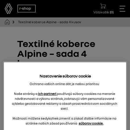
Váš košík
(
0
)
Textilné koberce Alpine – sada 4 kusov
Textilné koberce
Alpine – sada 4
kusov
Nastavenie súborov cookie
749M63282R
Ochrana vašich online dát je našou prioritou
Naše stránky a
ich partneri
používajú súbory cookies na meranie
návštevnosti a výkonu stránok, zobrazujú vám personalizované
a/alebo geolokované reklamy a obsah prostredníctvom sociálnych
sietí.
Možnosti môžete kedykoľvek zmeniť a získať ďalšie informácie na
stránke našich zásad používania
súborov cookie.