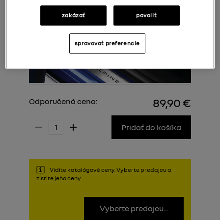
zakázať
povoliť
spravovať preferencie
89,90 €
Odporučená cena:
Pridať do košíka
Vidíte katalógové ceny. Vyberte predajcu a
zistite jeho ceny
Vyberte predajcu...