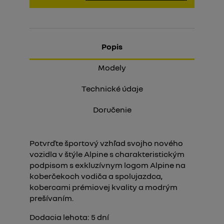
Popis
Modely
Technické údaje
Doručenie
Potvrďte športový vzhľad svojho nového
vozidla v štýle Alpine s charakteristickým
podpisom s exkluzívnym logom Alpine na
koberčekoch vodiča a spolujazdca,
kobercami prémiovej kvality a modrým
prešívaním.
Dodacia lehota:
5
dní