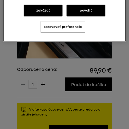
zakázať
povoliť
spravovať preferencie
89,90 €
Odporučená cena:
Pridať do košíka
Vidíte katalógové ceny. Vyberte predajcu a
zistite jeho ceny