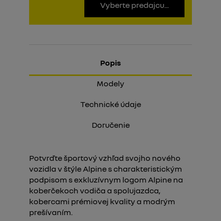
Vyberte predajcu...
Popis
Modely
Technické údaje
Doručenie
Potvrďte športový vzhľad svojho nového
vozidla v štýle Alpine s charakteristickým
podpisom s exkluzívnym logom Alpine na
koberčekoch vodiča a spolujazdca,
kobercami prémiovej kvality a modrým
prešívaním.