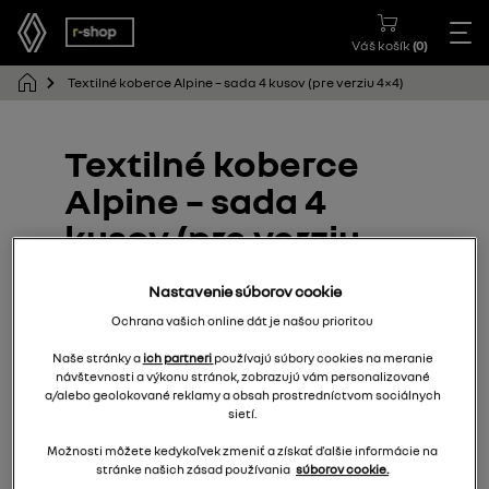
Váš košík
(
0
)
Textilné koberce Alpine – sada 4 kusov (pre verziu 4×4)
Textilné koberce
Alpine – sada 4
kusov (pre verziu
4×4)
Nastavenie súborov cookie
Ochrana vašich online dát je našou prioritou
749M65199R
Naše stránky a
ich partneri
používajú súbory cookies na meranie
návštevnosti a výkonu stránok, zobrazujú vám personalizované
a/alebo geolokované reklamy a obsah prostredníctvom sociálnych
sietí.
Možnosti môžete kedykoľvek zmeniť a získať ďalšie informácie na
stránke našich zásad používania
súborov cookie.