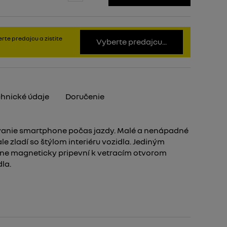
rte predajcu a zistite
Vyberte predajcu...
hnické údaje
Doručenie
anie smartphone počas jazdy. Malé a nenápadné
e zladí so štýlom interiéru vozidla. Jediným
e magneticky pripevní k vetracím otvorom
la.