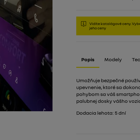
Vidíte katalógové ceny. Vybe
jeho ceny
Popis
Modely
Tec
Umožňuje bezpečné použív
upevnenie, ktoré sa dokonal
pohybom sa váš smartphon
palubnej dosky vášho vozid
Dodacia lehota:
5
dní