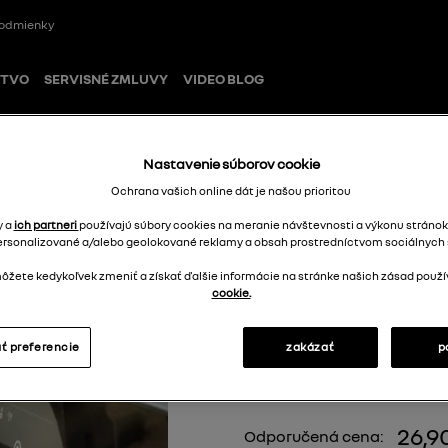
odmienky
STVO
SERVISNÉ ZMLUVY
VIDEO BLOG
Nastavenie súborov cookie
lačnej mriežky)
Ochrana vašich online dát je našou prioritou
y a
ich partneri
používajú súbory cookies na meranie návštevnosti a výkonu stránok
ersonalizované a/alebo geolokované reklamy a obsah prostredníctvom sociálnych s
Magnetický drži
žete kedykoľvek zmeniť a získať ďalšie informácie na stránke našich zásad použí
mriežky)
cookie.
7711784774
ť preferencie
zakázať
p
26,9
Odporučená cena: