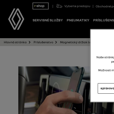
Vyberte predajcu
Obchodné p
SERVISNÉ SLUŽBY
PNEUMATIKY
PRÍSLUŠEN
Magnetický držiak telefónu (do venti
Hlavná stránka
Príslušenstvo
Naše stránk
p
Možnosti mô
spravova