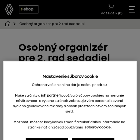
Váš košík
(
0
)
Osobný organizér pre 2. rad sedadiel
Osobný organizér
pre 2. rad sedadiel
7711948825
Nastavenie súborov cookie
Ochrana vašich online dát je našou prioritou
Naše stránky a
ich partneri
používajú súbory cookies na meranie
návštevnosti a výkonu stránok, zobrazujú vám personalizované
a/alebo geolokované reklamy a obsah prostredníctvom sociálnych
sietí.
Možnosti môžete kedykoľvek zmeniť a získať ďalšie informácie na
stránke našich zásad používania
súborov cookie.