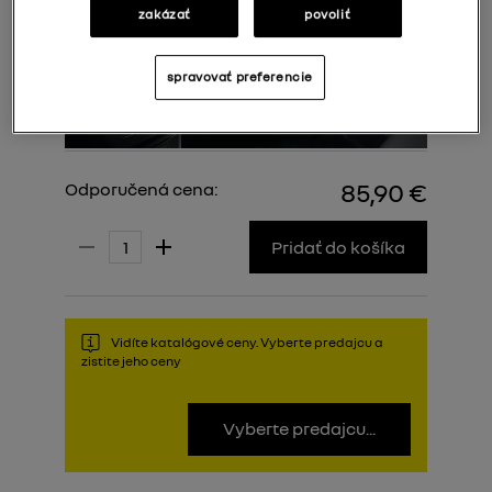
zakázať
povoliť
spravovať preferencie
85,90 €
Odporučená cena:
Pridať do košíka
Vidíte katalógové ceny. Vyberte predajcu a
zistite jeho ceny
Vyberte predajcu...