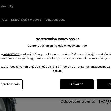
odmienky
STVO
SERVISNÉ ZMLUVY
VIDEO BLOG
Nastavenie súborov cookie
Ochrana vašich online dát je našou prioritou
y a
ich partneri
používajú súbory cookies na meranie návštevnosti a výkonu stránok
ersonalizované a/alebo geolokované reklamy a obsah prostredníctvom sociálnych s
Snehové reťaz
žete kedykoľvek zmeniť a získať ďalšie informácie na stránke našich zásad použí
cookie.
7717073424
ť preferencie
zakázať
p
182,
Odporučená cena: