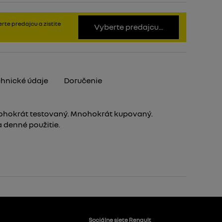
rte predajcu a zistite
Vyberte predajcu...
hnické údaje
Doručenie
hokrát testovaný. Mnohokrát kupovaný.
 denné použitie.
Sociálne siete Renault