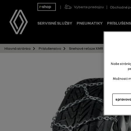
Vyberte predajcu
Obchodné p
SERVISNÉ SLUŽBY
PNEUMATIKY
PRÍSLUŠEN
Snehové reťaze XMR 77 BRENTA-C
Hlavná stránka
Príslušenstvo
Naše stránk
p
Možnosti mô
spravova