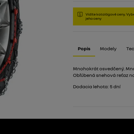
Vidíte katalógové ceny. Vybe
jeho ceny
Popis
Modely
Tec
Mnohokrát osvedčený. Mno
Obľúbená snehová reťaz na
Dodacia lehota:
5
dní