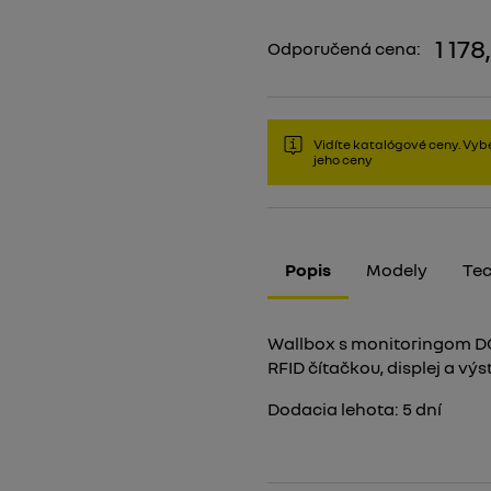
1 178
Odporučená cena:
Vidíte katalógové ceny. Vybe
jeho ceny
Popis
Modely
Tec
Wallbox s monitoringom DC
RFID čítačkou, displej a vý
Dodacia lehota:
5
dní