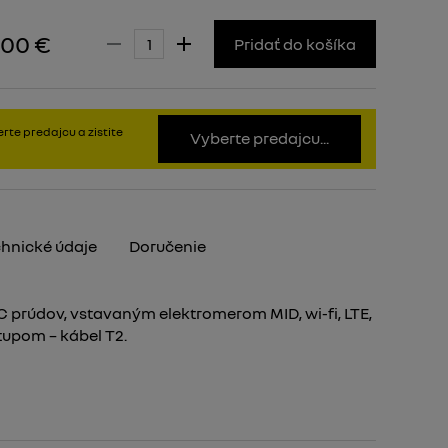
,00 €
Pridať do košíka
rte predajcu a zistite
Vyberte predajcu...
hnické údaje
Doručenie
 prúdov, vstavaným elektromerom MID, wi-fi, LTE,
stupom – kábel T2.