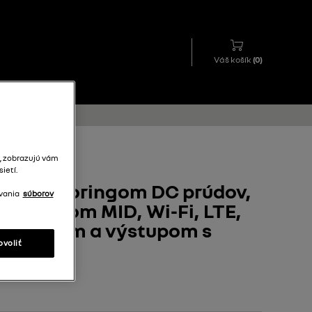
Váš košík
(
0
)
tupom s káblom T2
, zobrazujú vám
ietí.
 s monitoringom DC prúdov,
vania
súborov
tromerom MID, Wi-Fi, LTE,
 displejom a výstupom s
ovoliť