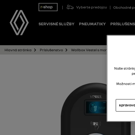
Vyberte predajcu
Obchodné p
SERVISNÉ SLUŽBY
PNEUMATIKY
PRÍSLUŠEN
Wallbox Vestel s monitoringom DC pr
Hlavná stránka
Príslušenstvo
Naše stránk
p
Možnosti mô
spravova