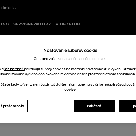
odmienky
STVO
SERVISNÉ ZMLUVY
VIDEO BLOG
Nastavenie súborov cookie
údov, vstavaným elektromerom MID, Wi-Fi, LTE, RFID čítačkou, displejom a výs
Ochrana vašich online dát je našou prioritou
y a
ich partneri
používajú súbory cookies na meranie návštevnosti a výkonu stránok
ersonalizované a/alebo geolokované reklamy a obsah prostredníctvom sociálnych s
Wallbox Vestel
žete kedykoľvek zmeniť a získať ďalšie informácie na stránke našich zásad použí
vstavaným elek
cookie.
RFID čítačkou,
ť preferencie
zakázať
p
káblom T2
7717077495