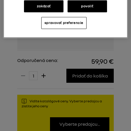
zakázať
povoliť
spravovať preferencie
59,90 €
Odporučená cena:
Pridať do košíka
Vidíte katalógové ceny. Vyberte predajcu a
zistite jeho ceny
Vyberte predajcu...