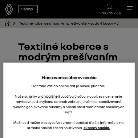
Váš košík
(
0
)
Textilné koberce s modrým prešívaním – sada 4 kusov – L1
Textilné koberce s
modrým prešívaním
– sada 4 kusov – L1
Nastavenie súborov cookie
7718003977
Ochrana vašich online dát je našou prioritou
Naše stránky a
ich partneri
používajú súbory cookies na meranie
návštevnosti a výkonu stránok, zobrazujú vám personalizované
a/alebo geolokované reklamy a obsah prostredníctvom sociálnych
sietí.
Možnosti môžete kedykoľvek zmeniť a získať ďalšie informácie na
stránke našich zásad používania
súborov cookie.