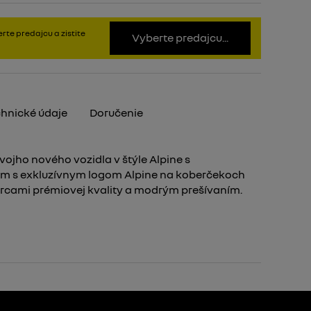
rte predajcu a zistite
Vyberte predajcu...
hnické údaje
Doručenie
vojho nového vozidla v štýle Alpine s
om s exkluzívnym logom Alpine na koberčekoch
ercami prémiovej kvality a modrým prešívaním.