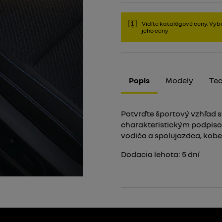
Vidíte katalógové ceny. Vybe
jeho ceny
Popis
Modely
Tec
Potvrďte športový vzhľad s
charakteristickým podpis
vodiča a spolujazdca, kob
Dodacia lehota:
5
dní