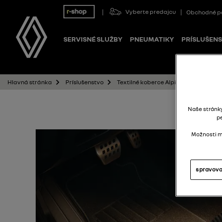
Vyberte predajcu
Obchodné p
SERVISNÉ SLUŽBY
PNEUMATIKY
PRÍSLUŠEN
Textilné koberce Alpine – sada 4 kus
Hlavná stránka
Príslušenstvo
Naše stránk
p
Možnosti mô
spravova