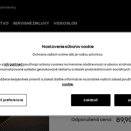
odmienky
STVO
SERVISNÉ ZMLUVY
VIDEO BLOG
Nastavenie súborov cookie
ov
Ochrana vašich online dát je našou prioritou
y a
ich partneri
používajú súbory cookies na meranie návštevnosti a výkonu stránok
ersonalizované a/alebo geolokované reklamy a obsah prostredníctvom sociálnych s
Textilné koberc
žete kedykoľvek zmeniť a získať ďalšie informácie na stránke našich zásad použí
cookie.
8201737220
ť preferencie
zakázať
p
89,9
Odporučená cena: