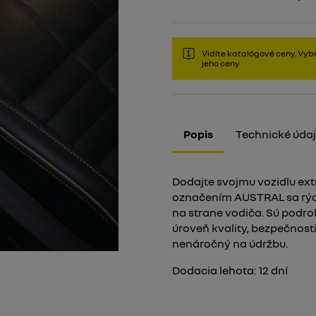
Vidíte katalógové ceny. Vybe
jeho ceny
Popis
Technické úda
Dodajte svojmu vozidlu ext
označením AUSTRAL sa rýc
na strane vodiča. Sú podr
úroveň kvality, bezpečnosti
nenáročný na údržbu.
Dodacia lehota:
12
dní