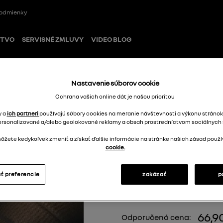
odmienky
STVO
SERVISNÉ ZMLUVY
VIDEO BLOG
ov (pre verziu E-Tech)
Nastavenie súborov cookie
Ochrana vašich online dát je našou prioritou
y a
ich partneri
používajú súbory cookies na meranie návštevnosti a výkonu stránok
ersonalizované a/alebo geolokované reklamy a obsah prostredníctvom sociálnych s
Textilné kober
žete kedykoľvek zmeniť a získať ďalšie informácie na stránke našich zásad použí
(pre verziu E-Te
cookie.
8201737223
ť preferencie
zakázať
p
66,9
Odporučená cena: