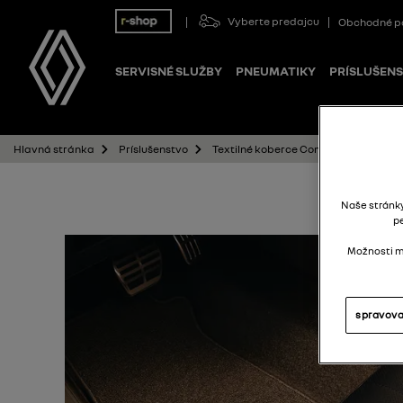
Vyberte predajcu
Obchodné p
SERVISNÉ SLUŽBY
PNEUMATIKY
PRÍSLUŠEN
Textilné koberce Comfort – sada 4 kus
Hlavná stránka
Príslušenstvo
Naše stránk
p
Možnosti mô
spravova