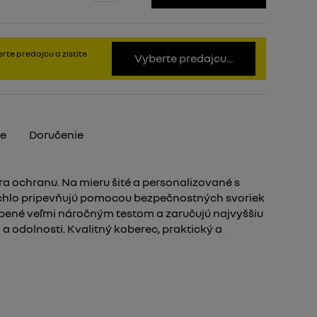
rte predajcu a zistite
Vyberte predajcu...
je
Doručenie
ra ochranu. Na mieru šité a personalizované s
hlo pripevňujú pomocou bezpečnostných svoriek
obené veľmi náročným testom a zaručujú najvyššiu
 a odolnosti. Kvalitný koberec, praktický a